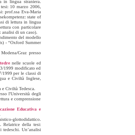
a in lingua straniera.
a tesi: 10 marzo 2006,
si: prof.ssa Eva-Maria
esekompetenz: state of
i di lettura in lingua
lettura con particolare
 analisi di un caso).
fondimento del modello
lls) - “Oxford Summer
 Modena/Graz presso
tedre
nelle scuole ed
/03/1999 modificato ed
1999 per le classi di
ua e Civiltà Inglese,
 e Civiltà Tedesca.
sso l'Università degli
 lettura e comprensione
cazione Educativa e
.
stico-glottodidattico.
 Relatrice della tesi:
i tedeschi. Un’analisi