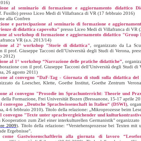
2016)
ione al seminario di formazione e aggiornamento didattico Did
. Fusillo) presso Liceo Medi di Villafranca di VR (17 febbraio 2016)
ne alla Confren
ione e partecipazione al seminario di formazione e aggiornament
ienze di didattica capovolta"
presso Liceo Medi di Villafranca di VR
ione al workshop di formazione e aggiornamento didattico "Group 
lafranca VR (a.s. 2013/14)
ione al 2° workshop "Storie di didattica"
, organizzato da La Scu
on il prof. Giuseppe Tacconi
dell’Università degli Studi di Verona, pre
to 2012)
one al 1° workshop “Narrazione delle pratiche didattiche”
, organiz
aborazione con il prof. Giuseppe Tacconi dell’Università degli Studi di V
a, 26 agosto 2011)
one al convegno “DaF-Tag - Giornata di studi sulla didattica del
nizzato da Loescher, Klette, Goethe Institut, Goethe Zentrum Veron
ione al convegno "Prosodie im Sprachunterricht: Theorie und Prax
e della Formazione, Frei Universität Bozen (Bressanone, 15-17 aprile 20
l convegno „Deutsche Sprachwissenschaft in Italien“ (DSWI)
, organ
, 4-6 febbraio 2010). Titolo della relazione: „Mikroprozesse beim Les
l convegno "Texte unter sprachvergleichender und kulturkontrastiv
Kooperation zum Ziel einer interkulturellen Germanistik" organizzato d
bre 2009
). Titolo della relazione: “Verstehensprozesse bei Texten mit
nde Ergebnisse".
 come Gastwissenschaftlerin alla giornata di lavoro “Lesefor