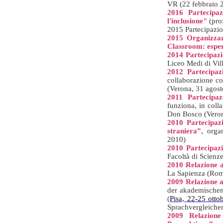
VR (22 febbraio 
2016 Partecipaz
l'inclusione"
(prof
2015 Partecipazio
2015 Organizzaz
Classroom: esper
2014
Partecipaz
Liceo Medi di Vil
2012 Partecipaz
collaborazione c
(Verona, 31 agos
2011 Partecipazi
funziona, in coll
Don Bosco (Veron
2010 Partecipazi
straniera”
, orga
2010)
2010 Partecipaz
Facoltà di Scienz
2010 Relazione a
La Sapienza (Roma
2009 Relazione a
der akademischen 
(
Pisa, 22-25 otto
Sprachvergleiche
2009 Relazione