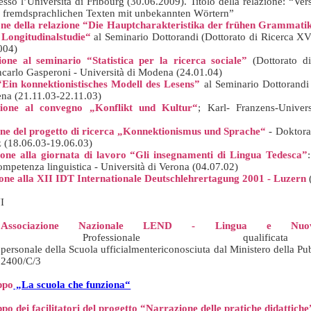
esso l’Università di Fribourg (30.06.2009). Titolo della relazione: “V
ei fremdsprachlichen Texten mit unbekannten Wörtern”
ne della relazione “Die Hauptcharakteristika der frühen Grammatik 
 Longitudinalstudie“
al Seminario Dottorandi (Dottorato di Ricerca XVI
004)
ione al seminario “Statistica per la ricerca sociale”
(Dottorato d
ancarlo Gasperoni - Università di Modena (24.01.04)
Ein konnektionistisches Modell des Lesens”
al Seminario Dottorandi 
na (21.11.03-22.11.03)
zione al convegno „Konflikt und Kultur“
; Karl- Franzens-Univers
ne del progetto di ricerca „Konnektionismus und Sprache“
- Doktora
z (18.06.03-19.06.03)
one alla giornata di lavoro “Gli insegnamenti di Lingua Tedesca”
competenza linguistica - Università di Verona (04.07.02)
one alla XII IDT Internationale Deutschlehrertagung 2001 - Luzern
I
l'Associazione Nazionale LEND - Lingua e Nu
Professionale
qualificata
l
personale
della
Scuola
ufficialmente
riconosciuta
dal
Ministero
della
Pub
 2400/C/3
ppo
„La scuola che funziona“
 dei facilitatori del progetto “Narrazione delle pratiche didattiche