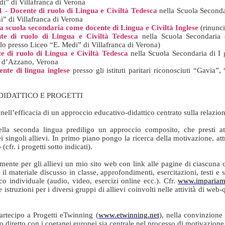
i” di Villafranca di Verona
1 - Docente di ruolo di Lingua e Civiltà Tedesca
nella Scuola Seconda
ani” di Villafranca di Verona
la scuola secondaria come docente di Lingua e Civiltà Inglese
(rinunci
te di ruolo di Lingua e Civiltà Tedesca
nella Scuola Secondaria 
lo presso Liceo “E. Medi” di Villafranca di Verona
)
e di ruolo di Lingua e Civiltà Tedesca
nella Scuola Secondaria di I g
l d’Azzano, Verona
nte di lingua inglese
presso gli istituti paritari riconosciuti “Gavi
a
DIDATTICO E PROGETTI
ell’efficacia di un approccio educativo-didattico centrato sulla relazion
ella seconda lingua prediligo un approccio composito, che presti att
 singoli allievi. In primo piano pongo la ricerca della motivazione, at
cfr. i progetti sotto indicati).
mente per gli allievi un mio sito web con link alle pagine di ciascuna cl
il materiale discusso in classe, approfondimenti, esercitazioni, testi e
ico individuale (audio, video, esercizi online ecc.). Cfr.
www.impariamo
e istruzioni per i diversi gruppi di allievi coinvolti nelle attività di web-
artecipo a Progetti eTwinning (
www.etwinning.net
), nella convinzione
to diretto con i coetanei europei sia centrale nel processo di motivazion