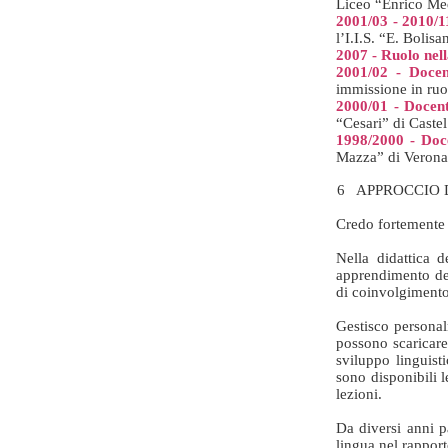
Liceo “Enrico Med
2001/03 - 2010/1
l’I.I.S. “E. Bolis
2007 - Ruolo nel
2001/02 - Docen
immissione in ruo
2000/01 - Docent
“Cesari” di Caste
1998/2000 - Doce
Mazza” di Veron
6 APPROCCIO 
Credo fortemente n
Nella didattica d
apprendimento dei
di coinvolgimento (
Gestisco personal
possono scaricare 
sviluppo linguist
sono disponibili l
lezioni.
Da diversi anni p
lingua nel rappor