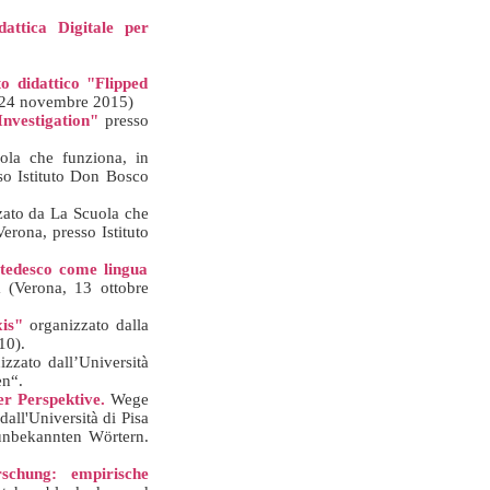
attica Digitale per
o didattico "Flipped
 (24 novembre 2015)
Investigation"
presso
ola che funziona, in
sso Istituto Don Bosco
zato da La Scuola che
erona, presso Istituto
 tedesco come lingua
a (Verona, 13 ottobre
is"
organizzato dalla
10).
izzato dall’Università
en“.
er Perspektive.
Wege
all'Università di Pisa
 unbekannten Wörtern.
schung: empirische