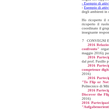
- Esempio di atti
-
Esempio di atti
degli ambienti in
Ho ricoperto il 
ricoperto il ruo
coordinato il grup
insegnante respons
7 CONVEGNI E
2016 Relazion
confronto"
organ
maggio 2016); pape
2016 Parteci
dal prof. Fusillo
2016 Parteci
competenze digit
2016)
2016 Parteci
"To Flip or Not
Politecnico di Mi
2016 Partecip
Discover the Fl
2016)
2016 Partecipaz
"Aufgabenorient