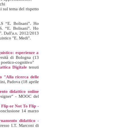
chi
i sul tema del rispetto
I.S “E. Bolisani”. Ho
.S. “E. Bolisani”. Ho
”.
Dall'a.s. 2012/2013
uistico "E. Medi".
uistico: esperienze a
rsità di Bologna (13
o poetico-cognitivo"
attica Digitale
tenuti
 "Alla ricerca delle
ini, Padova (18 aprile
nto didattico online
Designer" - MOOC del
Flip or Not To Flip -
conclusione 14 marzo
rnamento didattico -
resso I.T. Marconi di