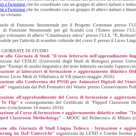
vità eTwinning
che ho coordinato con un gruppo di allievi italiani e tedes
vità eTwinning
che ho coordinato con un gruppo di allievi italiani e lituan
 cui viviamo
ruolo di Funzione Strumentale per il Progetto Comenius presso l’I.
lo di Funzione Strumentale per gli Scambi con l’Estero presso l’I.I
po volontario di allievi “Cittadinanza attiva” presso l’I.I.S. “E. Bolisani
abile per l'attività di scambio culturale del corso E presso il Liceo Ling
 GIORNATE DI STUDIO
e alla Giornata di Studi "Il testo letterario nell'apprendimento ling
izzata da
l CESLIC (Università degli Studi di Bologna) presso Unive
r "Esempi di analisi linguistica del testo letterario secondo l'approcci
pazione ai laboratori di formazione e aggiornamento didattico Did
 presso Liceo Medi di Villafranca di VR (marzo-maggio 2016)
pazione alla Conferenza del PNSD per Animatori Digitali del Veneto
ali"
organizzata dai Poli Formativi del Veneto presso Conservatorio Poll
pazione all'approfondimento del Corso di formazione e aggiorname
 To Flip"
e conseguimento del Certificato di "Flipped Classroom 
lano (conclusione 14 marzo 2016)
azione al Corso di formazione e aggiornamento didattico online "To 
ipped Classroom Methodology"
- MOOC del Politecnico di Milano (
ione alla Giornata di Studi Lingua Tedesca - formazione e aggio
ierung im DaF-Unterricht"
organizzata da LEND e Goethe Institut p