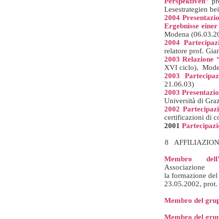
Perspektiven”
pr
Lesestrategien b
2004 Presentazio
Ergebnisse einer
Modena (06.03.2
2004 Partecipaz
relatore prof. Gi
2003 Relazione “
XVI ciclo), Mode
2003 Partecipa
21.06.03)
2003 Presentazio
Università di Gra
2002 Partecipazi
certificazioni di 
2001
Partecipazi
8 AFFILIAZION
Membro del
Associazione
la
formazione
de
23.05.2002,
prot
.
Membro del gru
Membro del gruppo