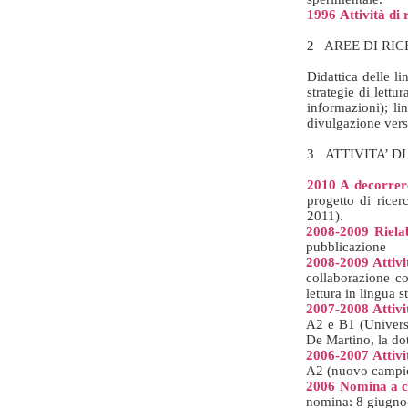
1996
Attività di 
2
AREE DI RI
Didattica delle l
strategie di lettu
informazioni); lin
divulgazione vers
3 ATTIVITA’ D
2010 A decorrere
progetto di ricer
2011).
2008-2009 Rielab
pubblicazione
2008-2009 Attivi
collaborazione co
lettura in lingua 
2007-2008 Attivi
A2 e B1 (Universi
De Martino, la dot
2006-2007 Attivi
A2 (nuovo campio
2006 Nomina a cu
nomina: 8 giugno