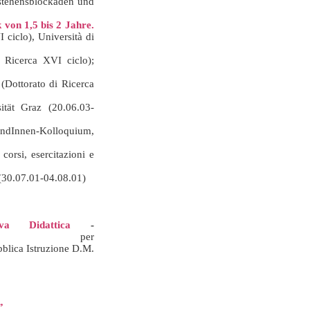
erstehensblockaden und
von 1,5 bis 2 Jahre.
 ciclo), Università di
i Ricerca XVI ciclo);
(Dottorato di Ricerca
ität Graz (20.06.03-
ndInnen-Kolloquium,
: corsi, esercitazioni e
(30.07.01-04.08.01)
ova Didattica
-
per
blica
Istruzione
D.M.
”