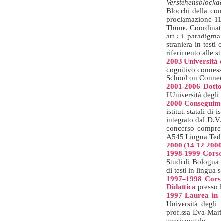
Verstehensblock
Blocchi della com
proclamazione 11 
Thüne. Coordinatr
art ; il paradigm
straniera in testi
riferimento alle s
2003
Università 
cognitivo conness
School on Connec
2001-2006 Dotto
l'Università degl
2000
Conseguime
istituti statali 
integrato dal D.V
concorso compres
A545 Lingua Tede
2000 (14.12.2000
1998-1999
Corso
Studi di Bologna –
di testi in lingua
1997–1998
Cors
Didattica
presso l
1997
Laurea in 
Università degli 
prof.ssa Eva-Mari
sperimentale.