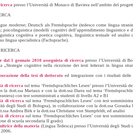
ricerca
presso l’Università di Monaco di Baviera nell’ambito del progetto
CERCA
ingue moderne; Deutsch als Fremdsprache (tedesco come lingua stranier
ra; psicolinguistica (modelli cognitivi dell’apprendimento linguistico e 
guistica cognitiva e poetica cognitiva, linguistica testuale ed analisi 
us lingua specialistica (Fachsprache).
I RICERCA
 dal 1 gennaio 2010 assegnista di ricerca
presso l’Università di Bo
ca „Strategie cognitive nella ricezione dei testi letterari in lingua str
orazione della tesi di dottorato
ed integrazione con i risultati delle 
tà di ricerca
sul tema ‘Fremdsprachliches Lesen’ presso l’Università deg
n la dott.ssa Mariaux e con la dott.ssa Darra sul tema ‘Fremdsprachlic
straniera) con test somministrati a studenti di livello A2 e B1
tà di ricerca
sul tema ‘Fremdsprachliches Lesen’ con test somministrati
tà degli Studi di Bologna), in collaborazione con la dott.ssa Goranka 
t.ssa Andrea Birk e la dott.ssa Christiane von Stumpfeldt, ed analisi
tà di ricerca
sul tema ‘Fremdsprachliches Lesen’ con test somministrati
ne di scuola secondaria II grado)
ltrice della materia
(Lingua Tedesca) presso l’Università degli Studi 
 2006.