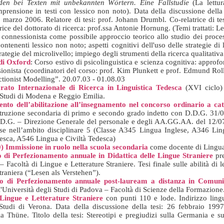
aden bei Texten mit unbekannten Wörtern.
Eine Fallstudie
(La lettur
prensione in testi con lessico non noto). Data della discussione dell
marzo 2006. Relatore di tesi: prof. Johann Drumbl. Co-relatrice di te
ice del dottorato di ricerca: prof.ssa Antonie Hornung. (Temi trattati: L
a connessionista come possibile approccio teorico allo studio dei process
 contenenti lessico non noto; aspetti cognitivi dell'uso delle strategie di 
trategie del microlivello; impiego degli strumenti della ricerca qualitativa:
di Oxford
: Corso estivo di psicolinguistica e scienza cognitiva: appro
ionista (coordinatori del corso: prof. Kim Plunkett e prof. Edmund Ro
tionist Modelling”. 20.07.03 - 01.08.03
rato Internazionale di Ricerca in Linguistica Tedesca
(XVI ciclo)
i Studi di Modena e Reggio Emilia.
nto dell’abilitazione all’insegnamento nel concorso ordinario a cat
di istruzione secondaria di primo e secondo grado indetto con D.D.G. 31
.D.G. – Direzione Generale del personale e degli AA.GG.AA. del 12/07/
e nell’ambito disciplinare 5 (Classe A345 Lingua Inglese, A346 Ling
sca, A546 Lingua e Civiltà Tedesca)
)
Immissione in ruolo nella scuola secondaria
come docente di Lingua
 di Perfezionamento annuale in Didattica delle Lingue Straniere
pre
 Facoltà di Lingue e Letterature Straniere. Tesi finale sulle abilità di
 straniera (“Lesen als Verstehen”).
o di Perfezionamento annuale post-lauream a distanza in Comuni
'Università degli Studi di Padova – Facoltà di Scienze della Formazione
Lingue e Letterature Straniere
con punti 110 e lode. Indirizzo lingui
Studi di Verona. Data della discussione della tesi: 26 febbraio 1997.
a Thüne. Titolo della tesi: Stereotipi e pregiudizi sulla Germania e su