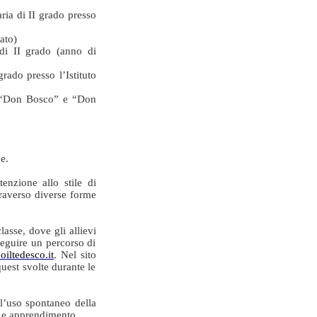
ria di II grado presso
ato)
di II grado (anno di
rado presso l’Istituto
a”, “Don Bosco” e “Don
e.
enzione allo stile di
traverso diverse forme
asse, dove gli allievi
 seguire un percorso di
iltedesco.it
. Nel sito
quest svolte durante le
 l’uso spontaneo della
e e apprendimento.