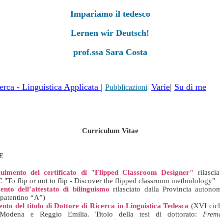
Impariamo il tedesco
Lernen wir Deutsch!
prof.ssa Sara Costa
erca - Linguistica Applicata
|
Varie
|
Su di me
Pubblicazioni
|
Curriculum Vitae
E
uimento del certificato di "Flipped Classroom Designer"
rilascia
To flip or not to flip - Discover the flipped classroom methodology"
to dell’attestato di bilinguismo
rilasciato dalla Provincia autono
 (patentino “A”)
to del titolo di Dottore di Ricerca in Linguistica Tedesca
(XVI cicl
i Modena e Reggio Emilia.
Titolo della tesi di dottorato:
Frem