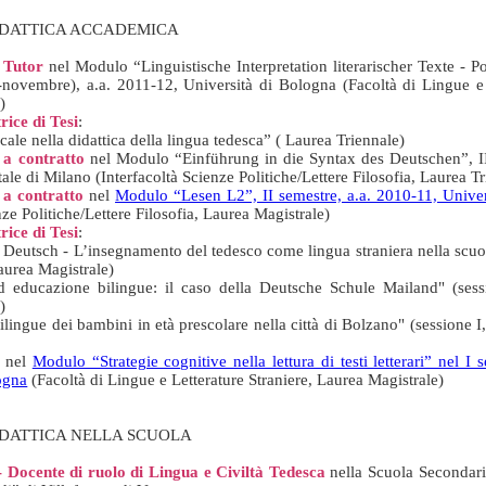
DIDATTICA ACCADEMICA
 Tutor
nel Modulo “Linguistische Interpretation literarischer Texte - Po
-novembre), a.a. 2011-12, Università di Bologna (Facoltà di Lingue e 
)
rice di Tesi
:
cale nella didattica della lingua tedesca” ( Laurea Triennale)
 a contratto
nel Modulo “Einführung in die Syntax des Deutschen”, II
tale di Milano (Interfacoltà Scienze Politiche/Lettere Filosofia, Laurea T
 a contratto
nel
Modulo “Lesen L2”, II semestre, a.a. 2010-11, Univer
nze Politiche/Lettere Filosofia, Laurea Magistrale)
rice di Tesi
:
f Deutsch - L’insegnamento del tedesco come lingua straniera nella scuo
aurea Magistrale)
d educazione bilingue: il caso della Deutsche Schule Mailand" (sess
)
ilingue dei bambini in età prescolare nella città di Bolzano" (sessione I
nel
Modulo “Strategie cognitive nella lettura di testi letterari” nel I
ogna
(Facoltà di Lingue e Letterature Straniere, Laurea Magistrale)
IDATTICA NELLA SCUOLA
- Docente di ruolo di Lingua e Civiltà Tedesca
nella Scuola Secondaria