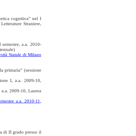
etica cognitiva” nel I
Letterature Straniere,
 semestre, a.a. 2010-
riennale)
sità Statale di Milano
la primaria” (sessione
ione I, a.a. 2009-10,
, a.a. 2009-10, Laurea
 semestre a.a. 2010-11,
 di II grado presso il